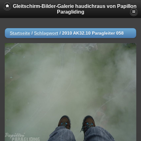
Gleitschirm-Bilder-Galerie haudichraus von Papillon
Paragliding
Startseite
/
Schlagwort
/
2010 AK32.10 Paragleiter 058