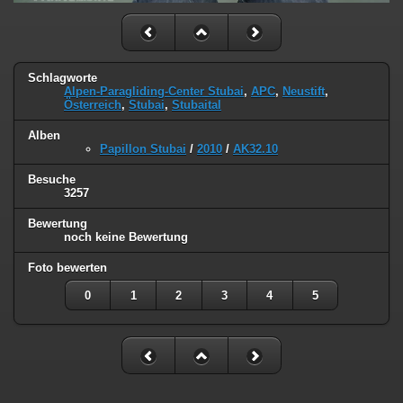
Schlagworte
Alpen-Paragliding-Center Stubai
,
APC
,
Neustift
,
Österreich
,
Stubai
,
Stubaital
Alben
Papillon Stubai
/
2010
/
AK32.10
Besuche
3257
Bewertung
noch keine Bewertung
Foto bewerten
0
1
2
3
4
5