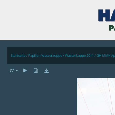
Startseite
/
Papillon Wasserkuppe
/
Wasserkuppe 2011
/
GH MMK Apr