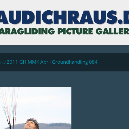
2011 GH MMK April Groundhandling 084
il
/