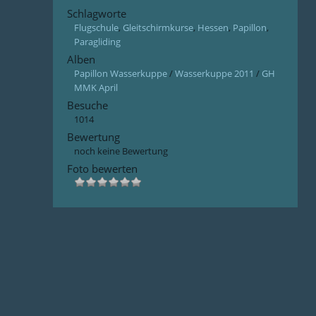
Schlagworte
Flugschule
,
Gleitschirmkurse
,
Hessen
,
Papillon
,
Paragliding
Alben
Papillon Wasserkuppe
/
Wasserkuppe 2011
/
GH
MMK April
Besuche
1014
Bewertung
noch keine Bewertung
Foto bewerten