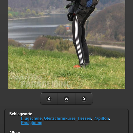
Schlagworte
Flugschule
,
Gleitschirmkurse
,
Hessen
,
Papillon
,
Paragliding
Alben