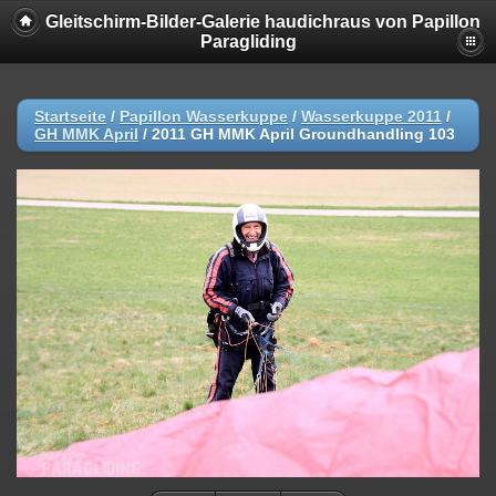
Gleitschirm-Bilder-Galerie haudichraus von Papillon
Paragliding
Startseite
/
Papillon Wasserkuppe
/
Wasserkuppe 2011
/
GH MMK April
/
2011 GH MMK April Groundhandling 103