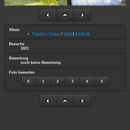
Alben
Papillon Stubai
/
2018
/
AS26.18
Besuche
1021
Bewertung
noch keine Bewertung
Foto bewerten
0
1
2
3
4
5