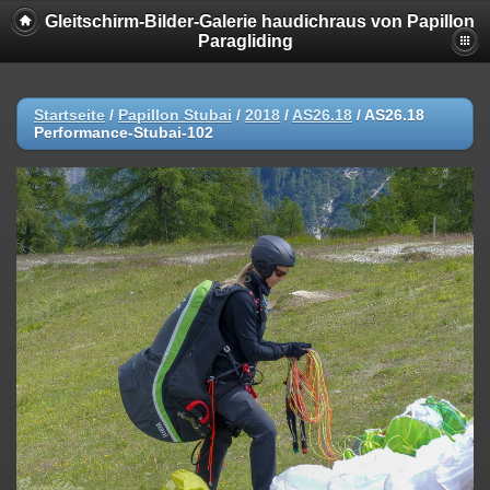
Gleitschirm-Bilder-Galerie haudichraus von Papillon
Paragliding
Startseite
/
Papillon Stubai
/
2018
/
AS26.18
/
AS26.18
Performance-Stubai-102