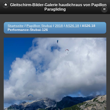
Gleitschirm-Bilder-Galerie haudichraus von Papillon
Paragliding
Startseite
/
Papillon Stubai
/
2018
/
AS26.18
/
AS26.18
Performance-Stubai-126