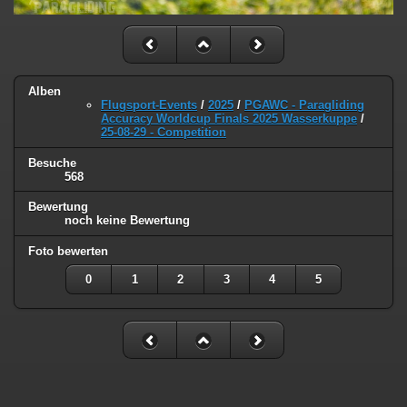
Alben
Flugsport-Events
/
2025
/
PGAWC - Paragliding
Accuracy Worldcup Finals 2025 Wasserkuppe
/
25-08-29 - Competition
Besuche
568
Bewertung
noch keine Bewertung
Foto bewerten
0
1
2
3
4
5