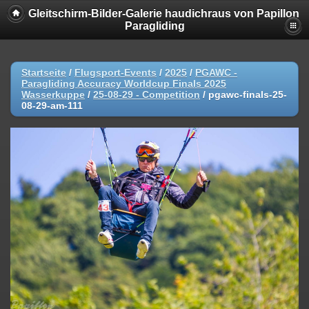
Gleitschirm-Bilder-Galerie haudichraus von Papillon
Paragliding
Startseite
/
Flugsport-Events
/
2025
/
PGAWC -
Paragliding Accuracy Worldcup Finals 2025
Wasserkuppe
/
25-08-29 - Competition
/
pgawc-finals-25-
08-29-am-111