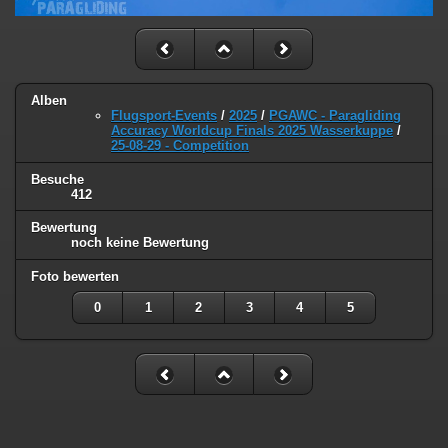
Alben
Flugsport-Events
/
2025
/
PGAWC - Paragliding
Accuracy Worldcup Finals 2025 Wasserkuppe
/
25-08-29 - Competition
Besuche
412
Bewertung
noch keine Bewertung
Foto bewerten
0
1
2
3
4
5