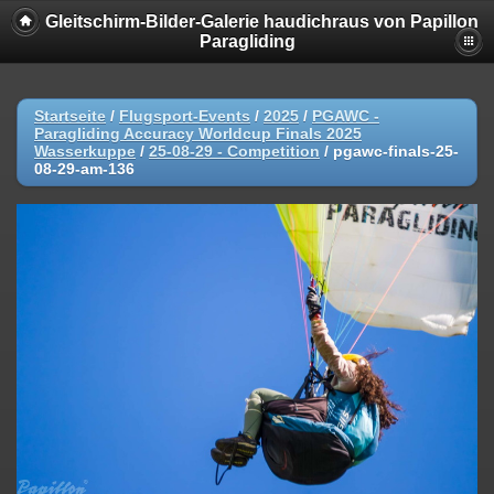
Gleitschirm-Bilder-Galerie haudichraus von Papillon
Paragliding
Startseite
/
Flugsport-Events
/
2025
/
PGAWC -
Paragliding Accuracy Worldcup Finals 2025
Wasserkuppe
/
25-08-29 - Competition
/
pgawc-finals-25-
08-29-am-136