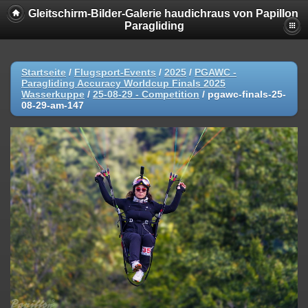
Gleitschirm-Bilder-Galerie haudichraus von Papillon
Paragliding
Startseite
/
Flugsport-Events
/
2025
/
PGAWC -
Paragliding Accuracy Worldcup Finals 2025
Wasserkuppe
/
25-08-29 - Competition
/
pgawc-finals-25-
08-29-am-147