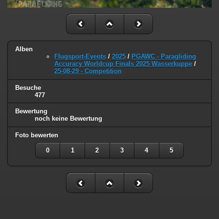
Alben
Flugsport-Events
/
2025
/
PGAWC - Paragliding
Accuracy Worldcup Finals 2025 Wasserkuppe
/
25-08-29 - Competition
Besuche
477
Bewertung
noch keine Bewertung
Foto bewerten
0
1
2
3
4
5