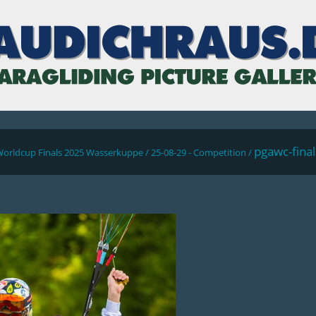
pgawc-fina
Worldcup Finals 2025 Wasserkuppe
/
25-08-29 - Competition
/