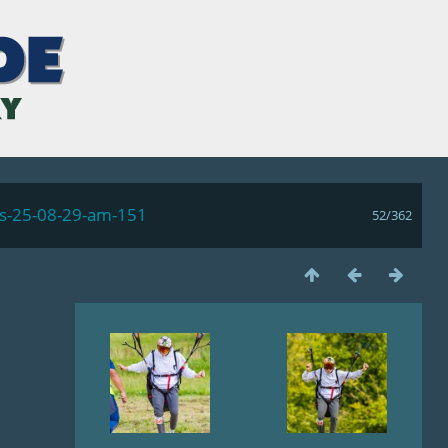
ls-25-08-29-am-151
52/362