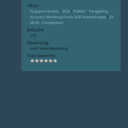
Alben
Flugsport-Events
/
2025
/
PGAWC - Paragliding
Accuracy Worldcup Finals 2025 Wasserkuppe
/
25-
08-29 - Competition
Besuche
519
Bewertung
noch keine Bewertung
Foto bewerten