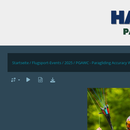
Startseite
/
Flugsport-Events
/
2025
/
PGAWC - Paragliding Accuracy 