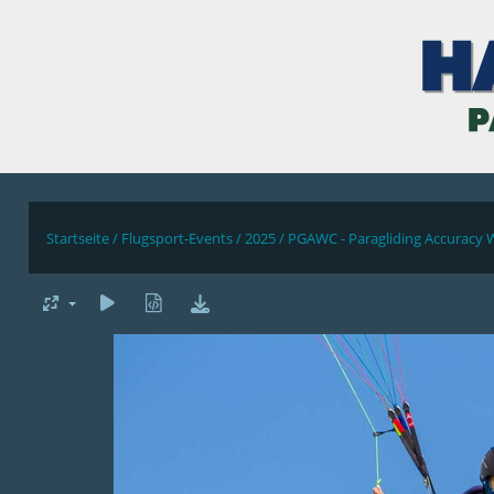
Startseite
/
Flugsport-Events
/
2025
/
PGAWC - Paragliding Accuracy 