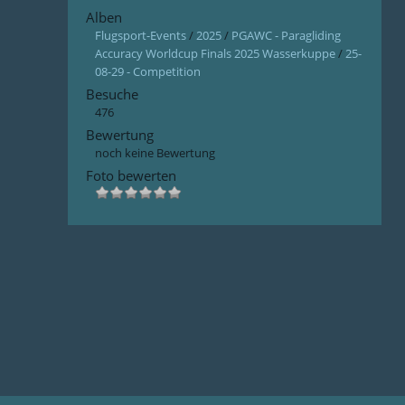
Alben
Flugsport-Events
/
2025
/
PGAWC - Paragliding
Accuracy Worldcup Finals 2025 Wasserkuppe
/
25-
08-29 - Competition
Besuche
476
Bewertung
noch keine Bewertung
Foto bewerten