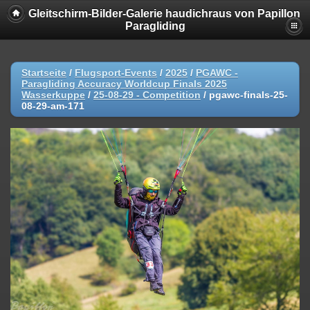
Gleitschirm-Bilder-Galerie haudichraus von Papillon
Paragliding
Startseite
/
Flugsport-Events
/
2025
/
PGAWC -
Paragliding Accuracy Worldcup Finals 2025
Wasserkuppe
/
25-08-29 - Competition
/
pgawc-finals-25-
08-29-am-171