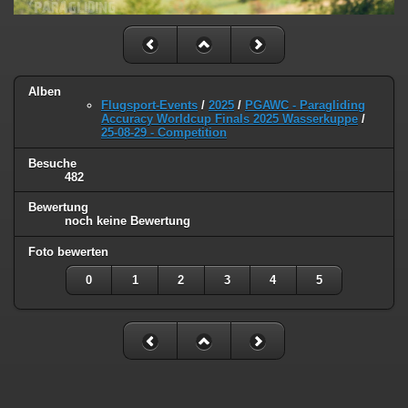
Alben
Flugsport-Events
/
2025
/
PGAWC - Paragliding
Accuracy Worldcup Finals 2025 Wasserkuppe
/
25-08-29 - Competition
Besuche
482
Bewertung
noch keine Bewertung
Foto bewerten
0
1
2
3
4
5