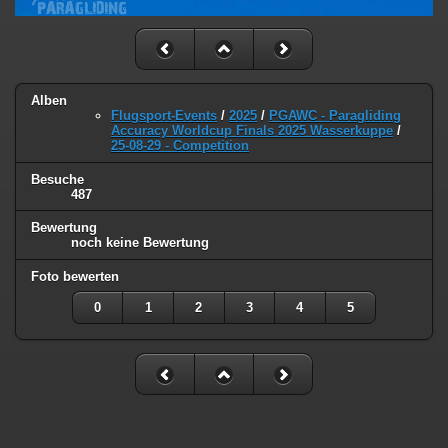
Alben
Flugsport-Events
/
2025
/
PGAWC - Paragliding
Accuracy Worldcup Finals 2025 Wasserkuppe
/
25-08-29 - Competition
Besuche
487
Bewertung
noch keine Bewertung
Foto bewerten
0
1
2
3
4
5