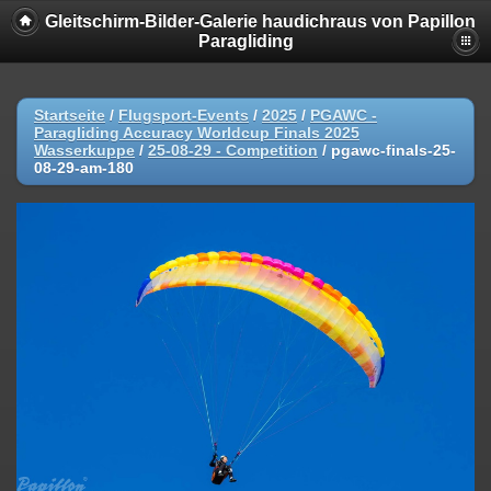
Gleitschirm-Bilder-Galerie haudichraus von Papillon
Paragliding
Startseite
/
Flugsport-Events
/
2025
/
PGAWC -
Paragliding Accuracy Worldcup Finals 2025
Wasserkuppe
/
25-08-29 - Competition
/
pgawc-finals-25-
08-29-am-180