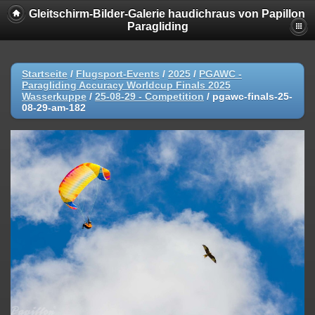
Gleitschirm-Bilder-Galerie haudichraus von Papillon
Paragliding
Startseite
/
Flugsport-Events
/
2025
/
PGAWC -
Paragliding Accuracy Worldcup Finals 2025
Wasserkuppe
/
25-08-29 - Competition
/
pgawc-finals-25-
08-29-am-182