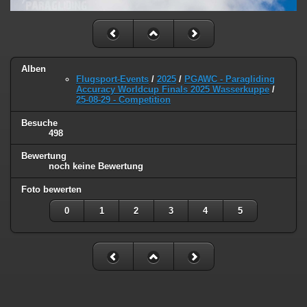
Alben
Flugsport-Events
/
2025
/
PGAWC - Paragliding
Accuracy Worldcup Finals 2025 Wasserkuppe
/
25-08-29 - Competition
Besuche
498
Bewertung
noch keine Bewertung
Foto bewerten
0
1
2
3
4
5