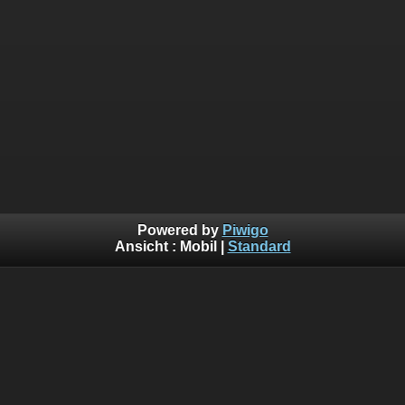
Powered by
Piwigo
Ansicht :
Mobil
|
Standard
Papillon Paragliding
Papillon Rhöner Drachen- und Gleitschirmflugschulen
Wasserkuppe
Papillon Gleitschirm-Flugschule Sauerland
Alpen-Paragliding-Center Stubai
GLEITSCHIRM DIREKT Onlineshop