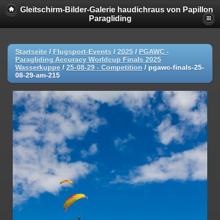
Gleitschirm-Bilder-Galerie haudichraus von Papillon
Paragliding
Startseite
/
Flugsport-Events
/
2025
/
PGAWC -
Paragliding Accuracy Worldcup Finals 2025
Wasserkuppe
/
25-08-29 - Competition
/
pgawc-finals-25-
08-29-am-215