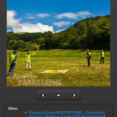
Alben
Flugsport-Events
/
2025
/
PGAWC - Paragliding
Accuracy Worldcup Finals 2025 Wasserkuppe
/