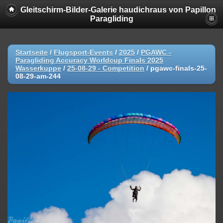
Gleitschirm-Bilder-Galerie haudichraus von Papillon
Paragliding
Startseite
/
Flugsport-Events
/
2025
/
PGAWC -
Paragliding Accuracy Worldcup Finals 2025
Wasserkuppe
/
25-08-29 - Competition
/
pgawc-finals-25-
08-29-am-244