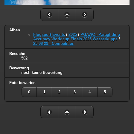
Alben
Flugsport-Events
/
2025
/
PGAWC - Paragliding
Accuracy Worldcup Finals 2025 Wasserkuppe
/
25-08-29 - Competition
Besuche
502
Bewertung
noch keine Bewertung
Foto bewerten
0
1
2
3
4
5