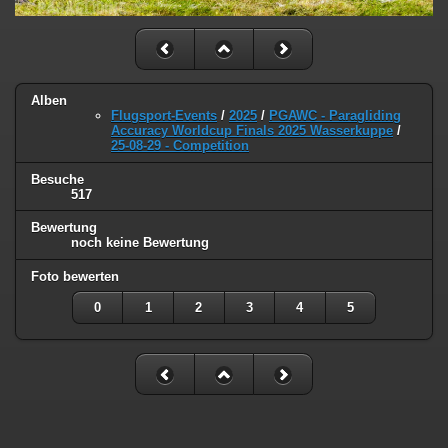
Alben
Flugsport-Events
/
2025
/
PGAWC - Paragliding
Accuracy Worldcup Finals 2025 Wasserkuppe
/
25-08-29 - Competition
Besuche
517
Bewertung
noch keine Bewertung
Foto bewerten
0
1
2
3
4
5