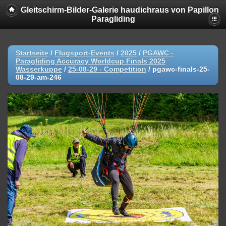
Gleitschirm-Bilder-Galerie haudichraus von Papillon
Paragliding
Startseite
/
Flugsport-Events
/
2025
/
PGAWC -
Paragliding Accuracy Worldcup Finals 2025
Wasserkuppe
/
25-08-29 - Competition
/
pgawc-finals-25-
08-29-am-246