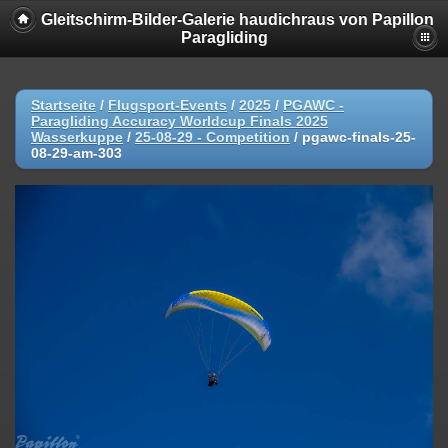
Gleitschirm-Bilder-Galerie haudichraus von Papillon
Paragliding
Startseite
/
Flugsport-Events
/
2025
/
PGAWC -
Paragliding Accuracy Worldcup Finals 2025
Wasserkuppe
/
25-08-29 - Competition
/
pgawc-finals-25-
08-29-am-303