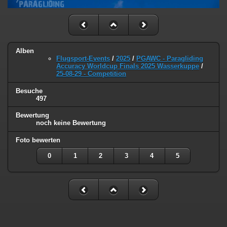
Alben
Flugsport-Events
/
2025
/
PGAWC - Paragliding
Accuracy Worldcup Finals 2025 Wasserkuppe
/
25-08-29 - Competition
Besuche
497
Bewertung
noch keine Bewertung
Foto bewerten
0
1
2
3
4
5