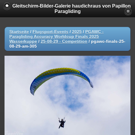
Gleitschirm-Bilder-Galerie haudichraus von Papillon
Paragliding
Startseite
/
Flugsport-Events
/
2025
/
PGAWC -
Paragliding Accuracy Worldcup Finals 2025
Wasserkuppe
/
25-08-29 - Competition
/
pgawc-finals-25-
08-29-am-305