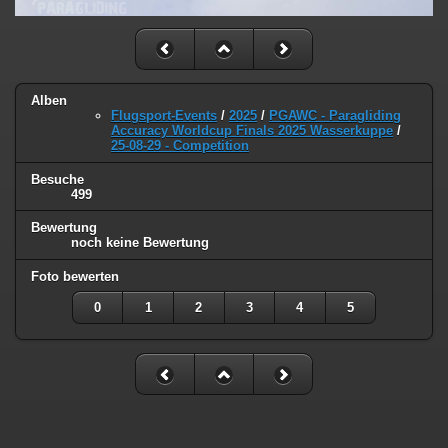
Alben
Flugsport-Events
/
2025
/
PGAWC - Paragliding
Accuracy Worldcup Finals 2025 Wasserkuppe
/
25-08-29 - Competition
Besuche
499
Bewertung
noch keine Bewertung
Foto bewerten
0
1
2
3
4
5