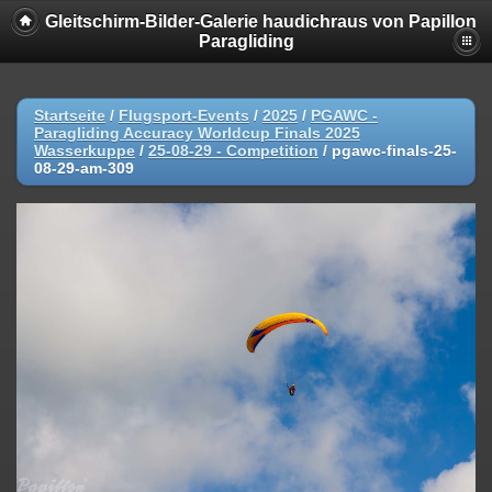
Gleitschirm-Bilder-Galerie haudichraus von Papillon
Paragliding
Startseite
/
Flugsport-Events
/
2025
/
PGAWC -
Paragliding Accuracy Worldcup Finals 2025
Wasserkuppe
/
25-08-29 - Competition
/
pgawc-finals-25-
08-29-am-309