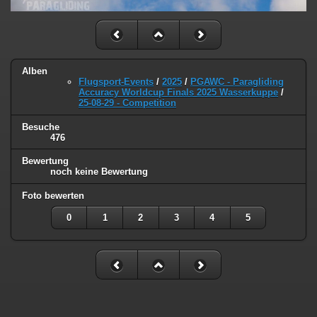
Alben
Flugsport-Events
/
2025
/
PGAWC - Paragliding
Accuracy Worldcup Finals 2025 Wasserkuppe
/
25-08-29 - Competition
Besuche
476
Bewertung
noch keine Bewertung
Foto bewerten
0
1
2
3
4
5