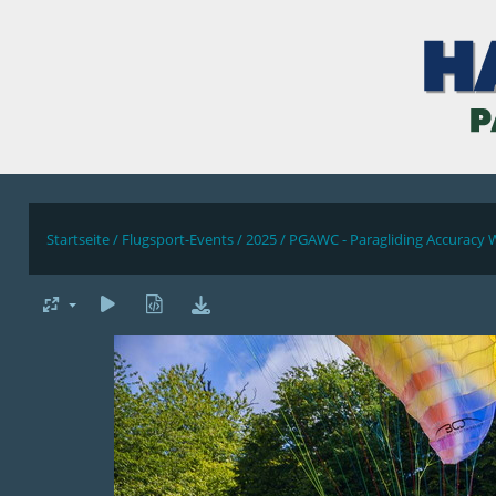
Startseite
/
Flugsport-Events
/
2025
/
PGAWC - Paragliding Accuracy 