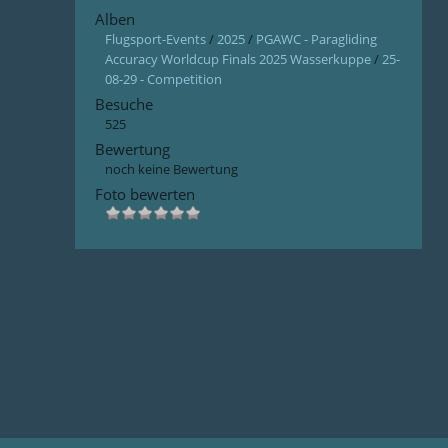
Alben
Flugsport-Events
/
2025
/
PGAWC - Paragliding
Accuracy Worldcup Finals 2025 Wasserkuppe
/
25-
08-29 - Competition
Besuche
525
Bewertung
noch keine Bewertung
Foto bewerten