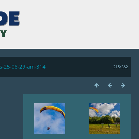
ls-25-08-29-am-314
215/362