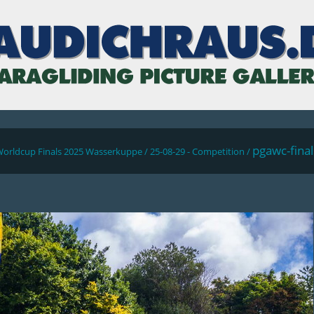
pgawc-fina
Worldcup Finals 2025 Wasserkuppe
/
25-08-29 - Competition
/