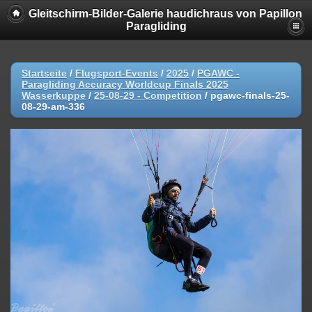
Gleitschirm-Bilder-Galerie haudichraus von Papillon
Paragliding
Startseite
/
Flugsport-Events
/
2025
/
PGAWC -
Paragliding Accuracy Worldcup Finals 2025
Wasserkuppe
/
25-08-29 - Competition
/
pgawc-finals-25-
08-29-am-336