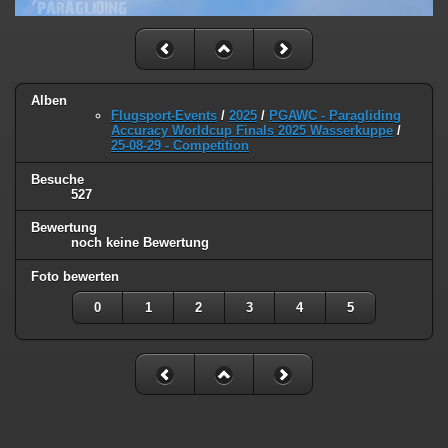
Alben
Flugsport-Events
/
2025
/
PGAWC - Paragliding
Accuracy Worldcup Finals 2025 Wasserkuppe
/
25-08-29 - Competition
Besuche
527
Bewertung
noch keine Bewertung
Foto bewerten
0
1
2
3
4
5