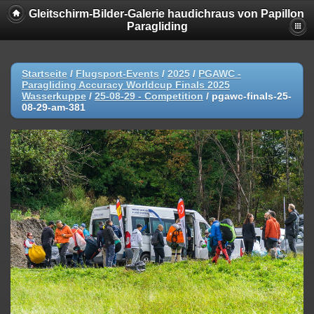
Gleitschirm-Bilder-Galerie haudichraus von Papillon
Paragliding
Startseite
/
Flugsport-Events
/
2025
/
PGAWC -
Paragliding Accuracy Worldcup Finals 2025
Wasserkuppe
/
25-08-29 - Competition
/
pgawc-finals-25-
08-29-am-381