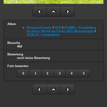
Alben
Flugsport-Events
/
2025
/
PGAWC - Paragliding
Accuracy Worldcup Finals 2025 Wasserkuppe
/
25-08-29 - Competition
Besuche
468
Bewertung
noch keine Bewertung
Foto bewerten
0
1
2
3
4
5