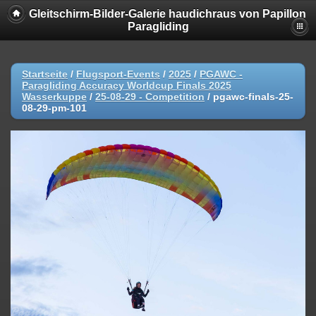
Gleitschirm-Bilder-Galerie haudichraus von Papillon
Paragliding
Startseite
/
Flugsport-Events
/
2025
/
PGAWC -
Paragliding Accuracy Worldcup Finals 2025
Wasserkuppe
/
25-08-29 - Competition
/
pgawc-finals-25-
08-29-pm-101