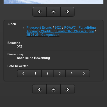
Alben
Flugsport-Events
/
2025
/
PGAWC - Paragliding
Accuracy Worldcup Finals 2025 Wasserkuppe
/
25-08-29 - Competition
Besuche
542
Bewertung
noch keine Bewertung
Foto bewerten
0
1
2
3
4
5