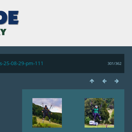
ls-25-08-29-pm-111
301/362