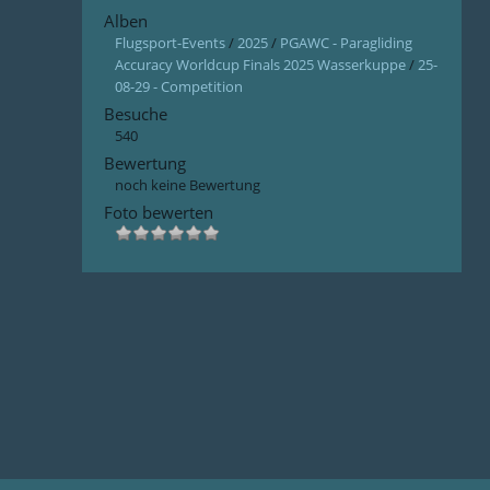
Alben
Flugsport-Events
/
2025
/
PGAWC - Paragliding
Accuracy Worldcup Finals 2025 Wasserkuppe
/
25-
08-29 - Competition
Besuche
540
Bewertung
noch keine Bewertung
Foto bewerten