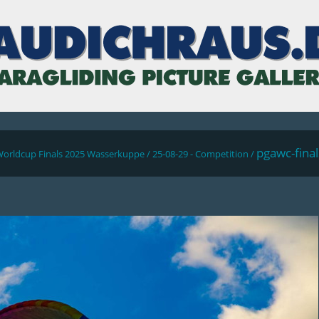
pgawc-fina
Worldcup Finals 2025 Wasserkuppe
/
25-08-29 - Competition
/