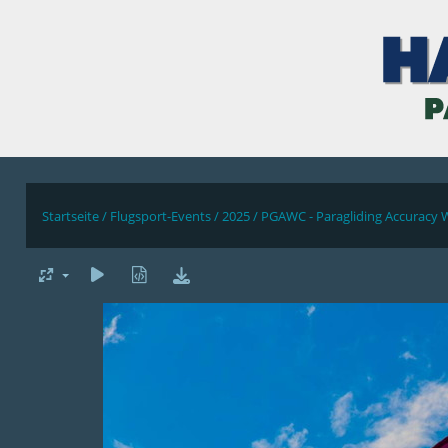
Startseite
/
Flugsport-Events
/
2025
/
PGAWC - Paragliding Accuracy 