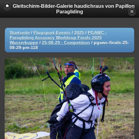
Gleitschirm-Bilder-Galerie haudichraus von Papillon
Paragliding
Startseite
/
Flugsport-Events
/
2025
/
PGAWC -
Paragliding Accuracy Worldcup Finals 2025
Wasserkuppe
/
25-08-29 - Competition
/
pgawc-finals-25-
08-29-pm-118