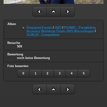
Alben
Flugsport-Events
/
2025
/
PGAWC - Paragliding
Accuracy Worldcup Finals 2025 Wasserkuppe
/
25-08-29 - Competition
Besuche
509
Bewertung
noch keine Bewertung
Foto bewerten
0
1
2
3
4
5