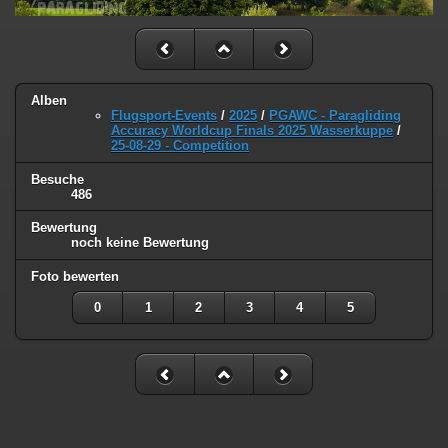
Alben
Flugsport-Events
/
2025
/
PGAWC - Paragliding
Accuracy Worldcup Finals 2025 Wasserkuppe
/
25-08-29 - Competition
Besuche
486
Bewertung
noch keine Bewertung
Foto bewerten
0
1
2
3
4
5