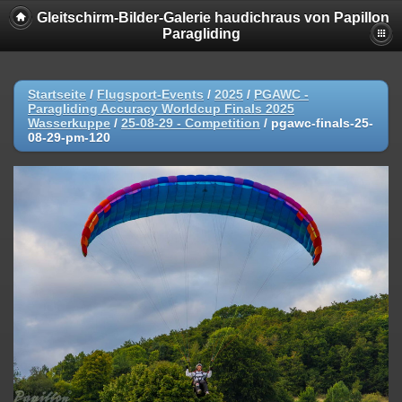
Gleitschirm-Bilder-Galerie haudichraus von Papillon
Paragliding
Startseite
/
Flugsport-Events
/
2025
/
PGAWC -
Paragliding Accuracy Worldcup Finals 2025
Wasserkuppe
/
25-08-29 - Competition
/
pgawc-finals-25-
08-29-pm-120