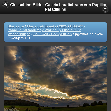
Gleitschirm-Bilder-Galerie haudichraus von Papillon
Paragliding
Startseite
/
Flugsport-Events
/
2025
/
PGAWC -
Paragliding Accuracy Worldcup Finals 2025
Wasserkuppe
/
25-08-29 - Competition
/
pgawc-finals-25-
08-29-pm-131