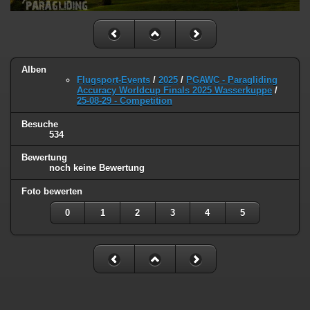
Alben
Flugsport-Events
/
2025
/
PGAWC - Paragliding
Accuracy Worldcup Finals 2025 Wasserkuppe
/
25-08-29 - Competition
Besuche
534
Bewertung
noch keine Bewertung
Foto bewerten
0
1
2
3
4
5