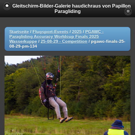
Gleitschirm-Bilder-Galerie haudichraus von Papillon
Paragliding
Startseite
/
Flugsport-Events
/
2025
/
PGAWC -
Paragliding Accuracy Worldcup Finals 2025
Wasserkuppe
/
25-08-29 - Competition
/
pgawc-finals-25-
08-29-pm-134