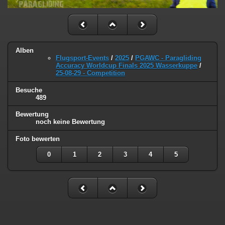
Alben
Flugsport-Events
/
2025
/
PGAWC - Paragliding
Accuracy Worldcup Finals 2025 Wasserkuppe
/
25-08-29 - Competition
Besuche
489
Bewertung
noch keine Bewertung
Foto bewerten
0
1
2
3
4
5