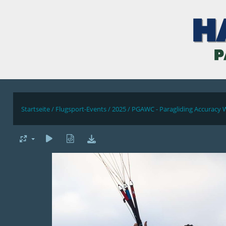
Startseite
/
Flugsport-Events
/
2025
/
PGAWC - Paragliding Accuracy 