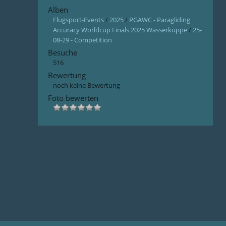
Alben
Flugsport-Events
/
2025
/
PGAWC - Paragliding
Accuracy Worldcup Finals 2025 Wasserkuppe
/
25-
08-29 - Competition
Besuche
516
Bewertung
noch keine Bewertung
Foto bewerten