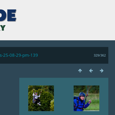
ls-25-08-29-pm-139
329/362