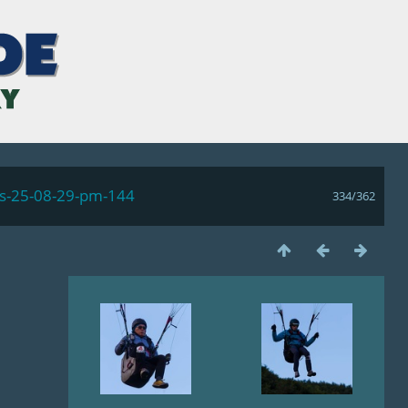
ls-25-08-29-pm-144
334/362