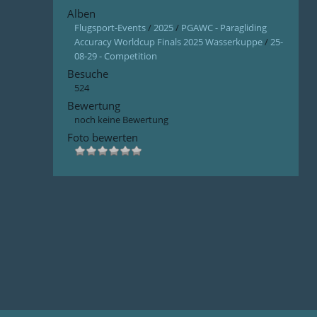
Alben
Flugsport-Events
/
2025
/
PGAWC - Paragliding
Accuracy Worldcup Finals 2025 Wasserkuppe
/
25-
08-29 - Competition
Besuche
524
Bewertung
noch keine Bewertung
Foto bewerten