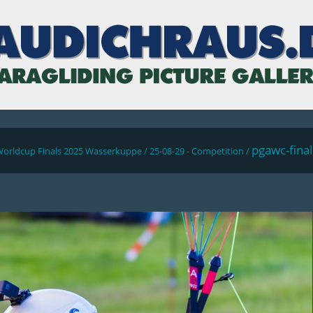
pgawc-fina
Worldcup Finals 2025 Wasserkuppe
/
25-08-29 - Competition
/