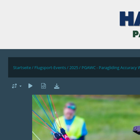
Startseite
/
Flugsport-Events
/
2025
/
PGAWC - Paragliding Accuracy 