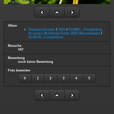
Alben
Flugsport-Events
/
2025
/
PGAWC - Paragliding
Accuracy Worldcup Finals 2025 Wasserkuppe
/
25-08-29 - Competition
Besuche
547
Bewertung
noch keine Bewertung
Foto bewerten
0
1
2
3
4
5