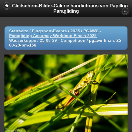
Gleitschirm-Bilder-Galerie haudichraus von Papillon
Paragliding
Startseite
/
Flugsport-Events
/
2025
/
PGAWC -
Paragliding Accuracy Worldcup Finals 2025
Wasserkuppe
/
25-08-29 - Competition
/
pgawc-finals-25-
08-29-pm-156