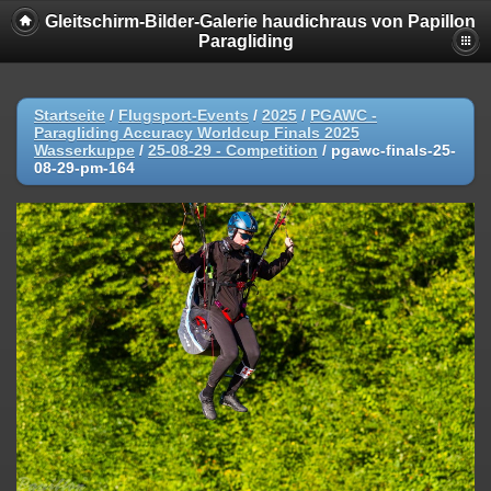
Gleitschirm-Bilder-Galerie haudichraus von Papillon
Paragliding
Startseite
/
Flugsport-Events
/
2025
/
PGAWC -
Paragliding Accuracy Worldcup Finals 2025
Wasserkuppe
/
25-08-29 - Competition
/
pgawc-finals-25-
08-29-pm-164