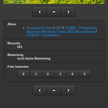
Alben
Flugsport-Events
/
2025
/
PGAWC - Paragliding
Accuracy Worldcup Finals 2025 Wasserkuppe
/
25-08-29 - Competition
Besuche
521
Bewertung
noch keine Bewertung
Foto bewerten
0
1
2
3
4
5