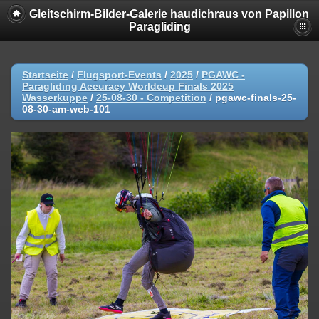
Gleitschirm-Bilder-Galerie haudichraus von Papillon
Paragliding
Startseite
/
Flugsport-Events
/
2025
/
PGAWC -
Paragliding Accuracy Worldcup Finals 2025
Wasserkuppe
/
25-08-30 - Competition
/
pgawc-finals-25-
08-30-am-web-101