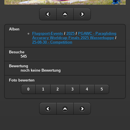
Alben
Flugsport-Events
/
2025
/
PGAWC - Paragliding
Accuracy Worldcup Finals 2025 Wasserkuppe
/
25-08-30 - Competition
Besuche
545
Bewertung
noch keine Bewertung
Foto bewerten
0
1
2
3
4
5