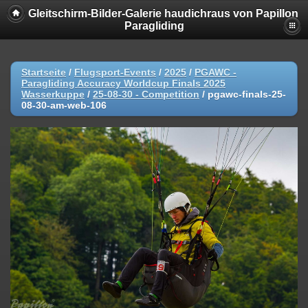
Gleitschirm-Bilder-Galerie haudichraus von Papillon
Paragliding
Startseite
/
Flugsport-Events
/
2025
/
PGAWC -
Paragliding Accuracy Worldcup Finals 2025
Wasserkuppe
/
25-08-30 - Competition
/
pgawc-finals-25-
08-30-am-web-106