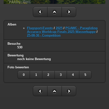
Alben
Flugsport-Events
/
2025
/
PGAWC - Paragliding
Accuracy Worldcup Finals 2025 Wasserkuppe
/
25-08-30 - Competition
Besuche
530
Bewertung
noch keine Bewertung
Foto bewerten
0
1
2
3
4
5