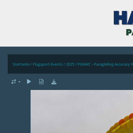
Startseite
/
Flugsport-Events
/
2025
/
PGAWC - Paragliding Accuracy 