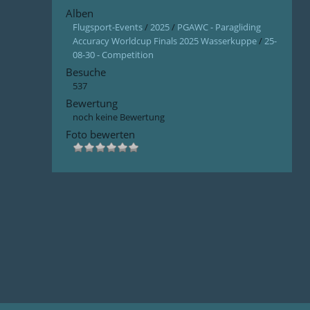
Alben
Flugsport-Events
/
2025
/
PGAWC - Paragliding
Accuracy Worldcup Finals 2025 Wasserkuppe
/
25-
08-30 - Competition
Besuche
537
Bewertung
noch keine Bewertung
Foto bewerten