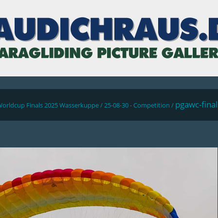
pgawc-fina
Worldcup Finals 2025 Wasserkuppe
/
25-08-30 - Competition
/