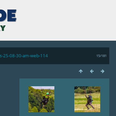
ls-25-08-30-am-web-114
15/181