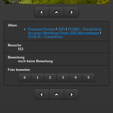
Alben
Flugsport-Events
/
2025
/
PGAWC - Paragliding
Accuracy Worldcup Finals 2025 Wasserkuppe
/
25-08-30 - Competition
Besuche
513
Bewertung
noch keine Bewertung
Foto bewerten
0
1
2
3
4
5