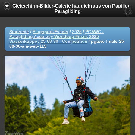
Gleitschirm-Bilder-Galerie haudichraus von Papillon
Paragliding
Startseite
/
Flugsport-Events
/
2025
/
PGAWC -
Paragliding Accuracy Worldcup Finals 2025
Wasserkuppe
/
25-08-30 - Competition
/
pgawc-finals-25-
08-30-am-web-119