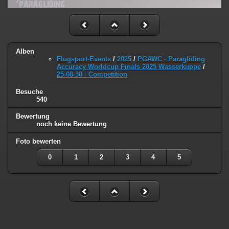
Alben
Flugsport-Events
/
2025
/
PGAWC - Paragliding
Accuracy Worldcup Finals 2025 Wasserkuppe
/
25-08-30 - Competition
Besuche
540
Bewertung
noch keine Bewertung
Foto bewerten
0
1
2
3
4
5