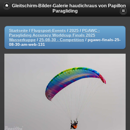
Gleitschirm-Bilder-Galerie haudichraus von Papillon
Paragliding
Startseite
/
Flugsport-Events
/
2025
/
PGAWC -
Paragliding Accuracy Worldcup Finals 2025
Wasserkuppe
/
25-08-30 - Competition
/
pgawc-finals-25-
08-30-am-web-131