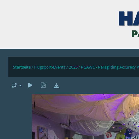
Startseite
/
Flugsport-Events
/
2025
/
PGAWC - Paragliding Accuracy 