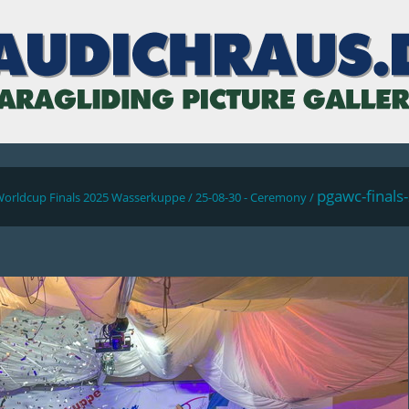
pgawc-final
Worldcup Finals 2025 Wasserkuppe
/
25-08-30 - Ceremony
/