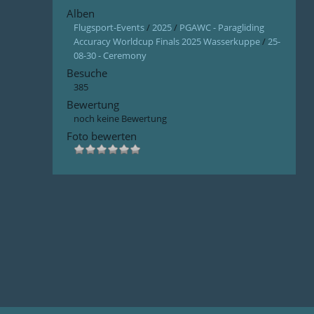
Alben
Flugsport-Events
/
2025
/
PGAWC - Paragliding
Accuracy Worldcup Finals 2025 Wasserkuppe
/
25-
08-30 - Ceremony
Besuche
385
Bewertung
noch keine Bewertung
Foto bewerten