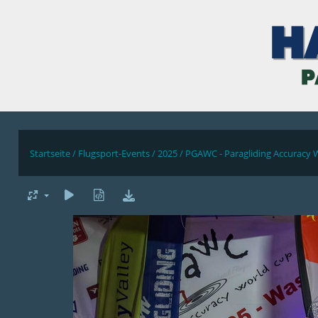
Startseite
/
Flugsport-Events
/
2025
/
PGAWC - Paragliding Accuracy 