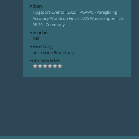
Alben
Flugsport-Events
/
2025
/
PGAWC - Paragliding
Accuracy Worldcup Finals 2025 Wasserkuppe
/
25-
08-30 - Ceremony
Besuche
348
Bewertung
noch keine Bewertung
Foto bewerten