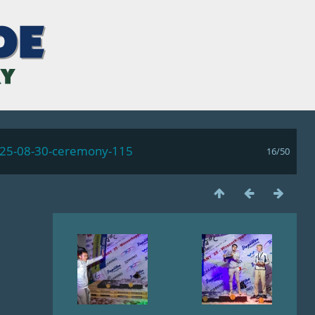
s-25-08-30-ceremony-115
16/50