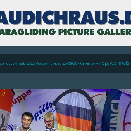
pgawc-final
Worldcup Finals 2025 Wasserkuppe
/
25-08-30 - Ceremony
/