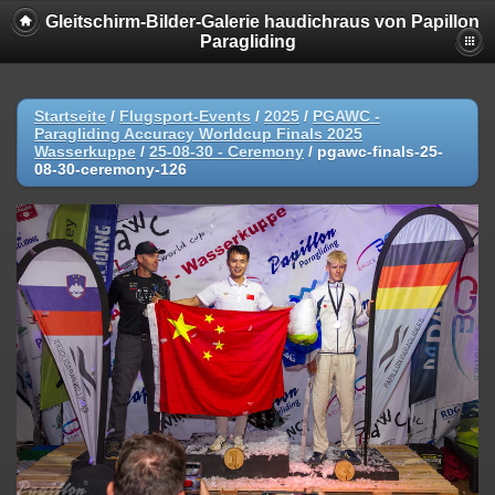
Gleitschirm-Bilder-Galerie haudichraus von Papillon
Paragliding
Startseite
/
Flugsport-Events
/
2025
/
PGAWC -
Paragliding Accuracy Worldcup Finals 2025
Wasserkuppe
/
25-08-30 - Ceremony
/
pgawc-finals-25-
08-30-ceremony-126