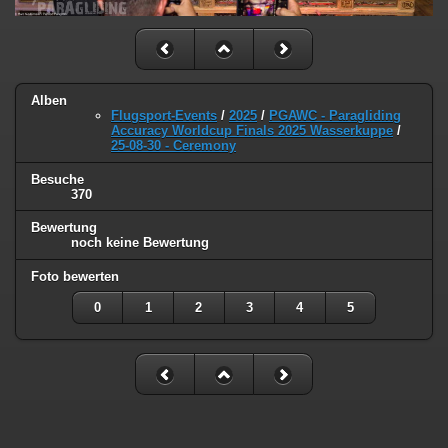
Alben
Flugsport-Events
/
2025
/
PGAWC - Paragliding
Accuracy Worldcup Finals 2025 Wasserkuppe
/
25-08-30 - Ceremony
Besuche
370
Bewertung
noch keine Bewertung
Foto bewerten
0
1
2
3
4
5