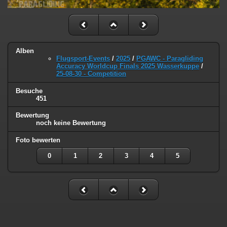
Alben
Flugsport-Events
/
2025
/
PGAWC - Paragliding
Accuracy Worldcup Finals 2025 Wasserkuppe
/
25-08-30 - Competition
Besuche
451
Bewertung
noch keine Bewertung
Foto bewerten
0
1
2
3
4
5