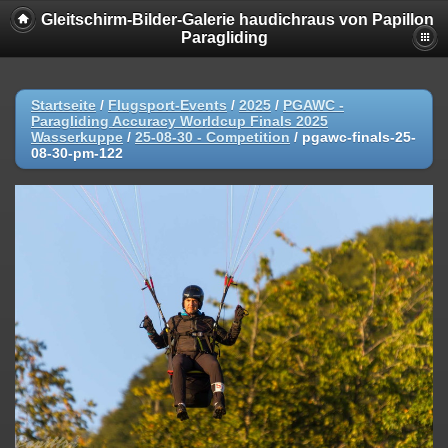
Gleitschirm-Bilder-Galerie haudichraus von Papillon
Paragliding
Startseite
/
Flugsport-Events
/
2025
/
PGAWC -
Paragliding Accuracy Worldcup Finals 2025
Wasserkuppe
/
25-08-30 - Competition
/
pgawc-finals-25-
08-30-pm-122