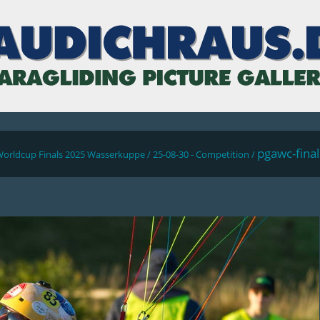
pgawc-fina
Worldcup Finals 2025 Wasserkuppe
/
25-08-30 - Competition
/