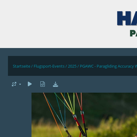
Startseite
/
Flugsport-Events
/
2025
/
PGAWC - Paragliding Accuracy 