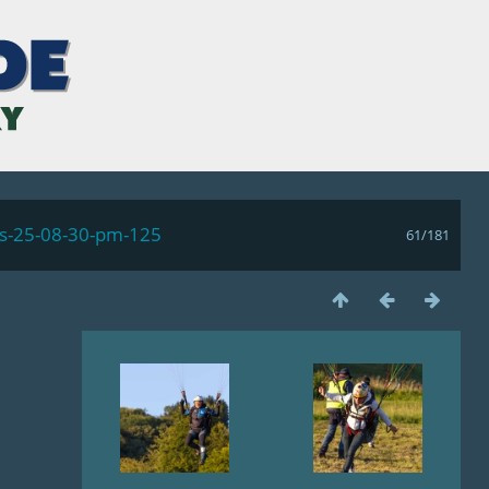
ls-25-08-30-pm-125
61/181