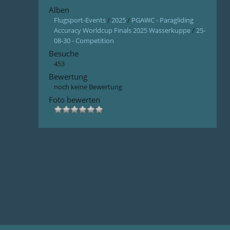
Alben
Flugsport-Events
/
2025
/
PGAWC - Paragliding
Accuracy Worldcup Finals 2025 Wasserkuppe
/
25-
08-30 - Competition
Besuche
453
Bewertung
noch keine Bewertung
Foto bewerten