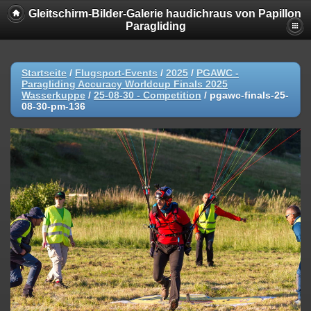
Gleitschirm-Bilder-Galerie haudichraus von Papillon
Paragliding
Startseite
/
Flugsport-Events
/
2025
/
PGAWC -
Paragliding Accuracy Worldcup Finals 2025
Wasserkuppe
/
25-08-30 - Competition
/
pgawc-finals-25-
08-30-pm-136