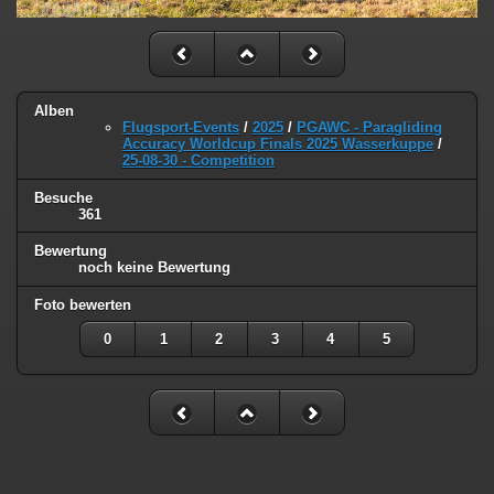
Alben
Flugsport-Events
/
2025
/
PGAWC - Paragliding
Accuracy Worldcup Finals 2025 Wasserkuppe
/
25-08-30 - Competition
Besuche
361
Bewertung
noch keine Bewertung
Foto bewerten
0
1
2
3
4
5