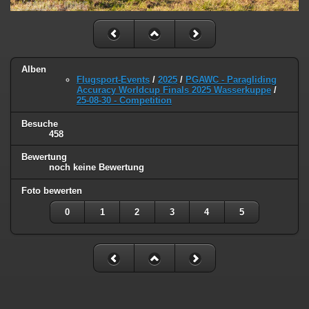
Alben
Flugsport-Events
/
2025
/
PGAWC - Paragliding
Accuracy Worldcup Finals 2025 Wasserkuppe
/
25-08-30 - Competition
Besuche
458
Bewertung
noch keine Bewertung
Foto bewerten
0
1
2
3
4
5