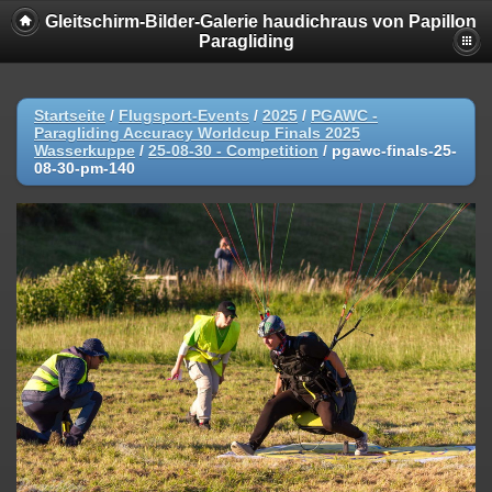
Gleitschirm-Bilder-Galerie haudichraus von Papillon
Paragliding
Startseite
/
Flugsport-Events
/
2025
/
PGAWC -
Paragliding Accuracy Worldcup Finals 2025
Wasserkuppe
/
25-08-30 - Competition
/
pgawc-finals-25-
08-30-pm-140