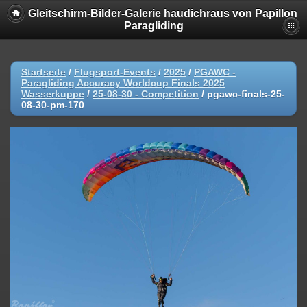
Gleitschirm-Bilder-Galerie haudichraus von Papillon
Paragliding
Startseite
/
Flugsport-Events
/
2025
/
PGAWC -
Paragliding Accuracy Worldcup Finals 2025
Wasserkuppe
/
25-08-30 - Competition
/
pgawc-finals-25-
08-30-pm-170