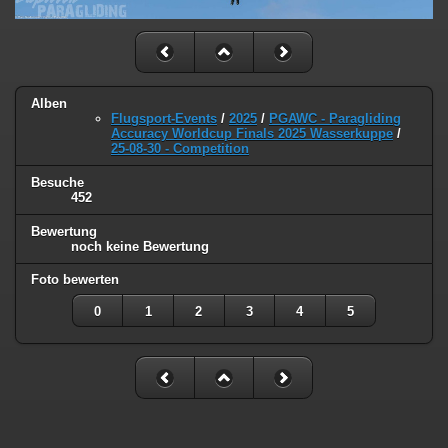
Alben
Flugsport-Events
/
2025
/
PGAWC - Paragliding
Accuracy Worldcup Finals 2025 Wasserkuppe
/
25-08-30 - Competition
Besuche
452
Bewertung
noch keine Bewertung
Foto bewerten
0
1
2
3
4
5