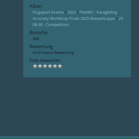
Alben
Flugsport-Events
/
2025
/
PGAWC - Paragliding
Accuracy Worldcup Finals 2025 Wasserkuppe
/
25-
08-30 - Competition
Besuche
496
Bewertung
noch keine Bewertung
Foto bewerten