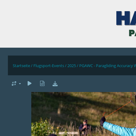
Startseite
/
Flugsport-Events
/
2025
/
PGAWC - Paragliding Accuracy 