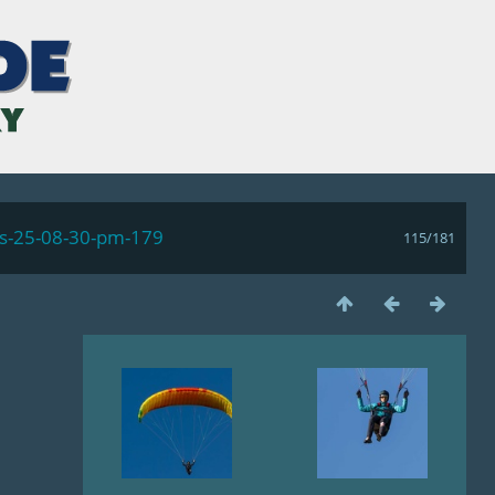
ls-25-08-30-pm-179
115/181