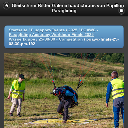
Gleitschirm-Bilder-Galerie haudichraus von Papillon
Paragliding
Startseite
/
Flugsport-Events
/
2025
/
PGAWC -
Paragliding Accuracy Worldcup Finals 2025
Wasserkuppe
/
25-08-30 - Competition
/
pgawc-finals-25-
08-30-pm-192