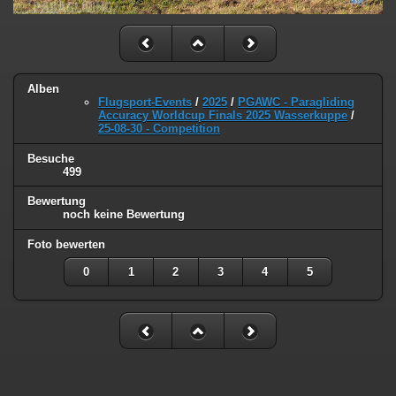
Alben
Flugsport-Events
/
2025
/
PGAWC - Paragliding
Accuracy Worldcup Finals 2025 Wasserkuppe
/
25-08-30 - Competition
Besuche
499
Bewertung
noch keine Bewertung
Foto bewerten
0
1
2
3
4
5