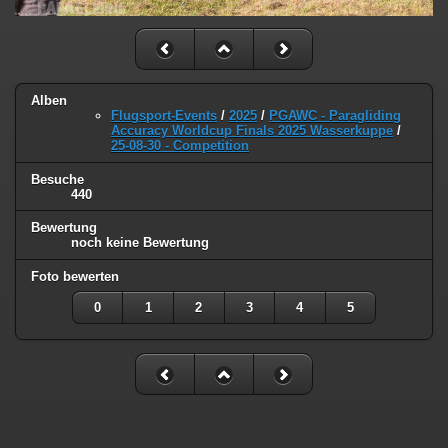
Alben
Flugsport-Events
/
2025
/
PGAWC - Paragliding
Accuracy Worldcup Finals 2025 Wasserkuppe
/
25-08-30 - Competition
Besuche
440
Bewertung
noch keine Bewertung
Foto bewerten
0
1
2
3
4
5