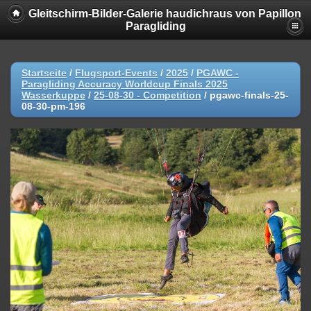
Gleitschirm-Bilder-Galerie haudichraus von Papillon
Paragliding
Startseite
/
Flugsport-Events
/
2025
/
PGAWC -
Paragliding Accuracy Worldcup Finals 2025
Wasserkuppe
/
25-08-30 - Competition
/
pgawc-finals-25-
08-30-pm-196