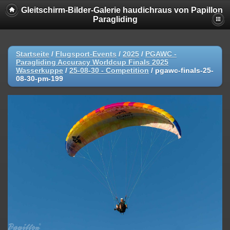
Gleitschirm-Bilder-Galerie haudichraus von Papillon
Paragliding
Startseite
/
Flugsport-Events
/
2025
/
PGAWC -
Paragliding Accuracy Worldcup Finals 2025
Wasserkuppe
/
25-08-30 - Competition
/
pgawc-finals-25-
08-30-pm-199