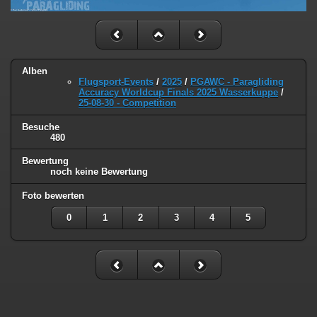
Alben
Flugsport-Events
/
2025
/
PGAWC - Paragliding
Accuracy Worldcup Finals 2025 Wasserkuppe
/
25-08-30 - Competition
Besuche
480
Bewertung
noch keine Bewertung
Foto bewerten
0
1
2
3
4
5